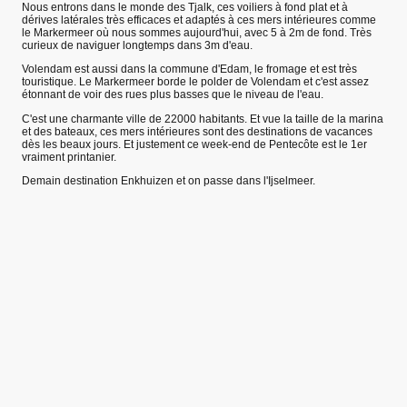
Nous entrons dans le monde des Tjalk, ces voiliers à fond plat et à
dérives latérales très efficaces et adaptés à ces mers intérieures comme
le Markermeer où nous sommes aujourd'hui, avec 5 à 2m de fond. Très
curieux de naviguer longtemps dans 3m d'eau.
Volendam est aussi dans la commune d'Edam, le fromage et est très
touristique. Le Markermeer borde le polder de Volendam et c'est assez
étonnant de voir des rues plus basses que le niveau de l'eau.
C'est une charmante ville de 22000 habitants. Et vue la taille de la marina
et des bateaux, ces mers intérieures sont des destinations de vacances
dès les beaux jours. Et justement ce week-end de Pentecôte est le 1er
vraiment printanier.
Demain destination Enkhuizen et on passe dans l'Ijselmeer.