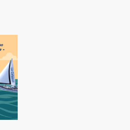
l
Blog
La Nouvelle Odyssée : changer de cap !
Route : La Tri
La soirée fe
"La Nouvelle 
animation-spectac
interacti
imaginer une nouvell