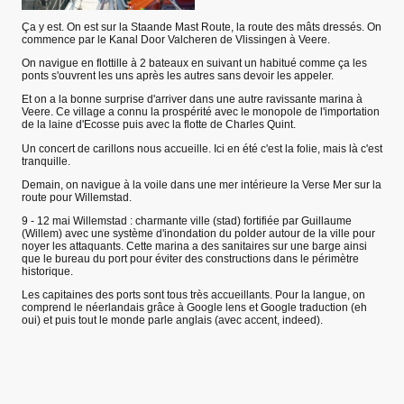
Ça y est. On est sur la Staande Mast Route, la route des mâts dressés. On
commence par le Kanal Door Valcheren de Vlissingen à Veere.
On navigue en flottille à 2 bateaux en suivant un habitué comme ça les
ponts s'ouvrent les uns après les autres sans devoir les appeler.
Et on a la bonne surprise d'arriver dans une autre ravissante marina à
Veere. Ce village a connu la prospérité avec le monopole de l'importation
de la laine d'Ecosse puis avec la flotte de Charles Quint.
Un concert de carillons nous accueille. Ici en été c'est la folie, mais là c'est
tranquille.
Demain, on navigue à la voile dans une mer intérieure la Verse Mer sur la
route pour Willemstad.
9 - 12 mai Willemstad : charmante ville (stad) fortifiée par Guillaume
(Willem) avec une système d'inondation du polder autour de la ville pour
noyer les attaquants. Cette marina a des sanitaires sur une barge ainsi
que le bureau du port pour éviter des constructions dans le périmètre
historique.
Les capitaines des ports sont tous très accueillants. Pour la langue, on
comprend le néerlandais grâce à Google lens et Google traduction (eh
oui) et puis tout le monde parle anglais (avec accent, indeed).