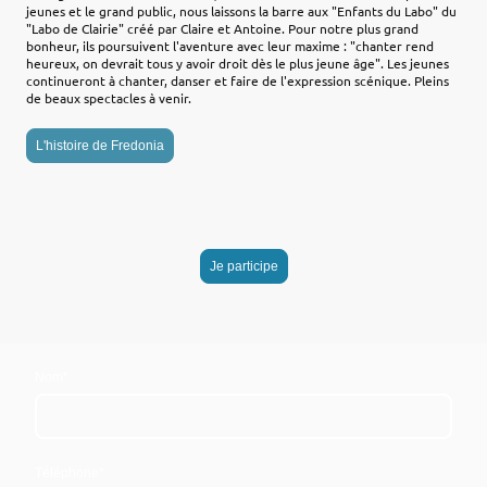
jeunes et le grand public, nous laissons la barre aux "Enfants du Labo" du
"Labo de Clairie" créé par Claire et Antoine. Pour notre plus grand
bonheur, ils poursuivent l'aventure avec leur maxime : "chanter rend
heureux, on devrait tous y avoir droit dès le plus jeune âge". Les jeunes
continueront à chanter, danser et faire de l'expression scénique. Pleins
de beaux spectacles à venir.
L'histoire de Fredonia
Je participe
Nom
*
Téléphone
*