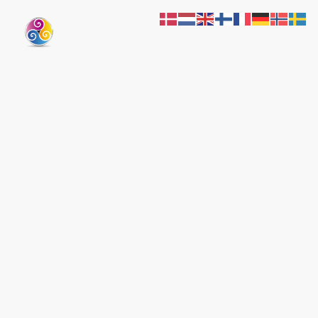
Expédition maritime et culturelle du
Golfe du Morbihan à Stockholm
d'avril à octobre 2026.
LA NOUVELLE
ODYSSEE