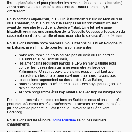
limites planétaires et pour plancher les besoins fondamentaux humains).
Aussi nous avons rencontré le directeur de Donut Community à
Amsterdam.
Nous sommes aujourd'hui, le 13 juin, à Klintholm sur l'ile de Mon au sud
du Danemark, pour 3 jours pour laisser passer un fort courant d'ouest,
avant de rejoindre le sud de la Suède à Ystad. En effet notre amie
Elizabeth organise une animation de la Nouvelle Odyssée à l'occasion du
rassemblement de sa famille élargie pour fêter le solstice d'été le 20 juin.
Nous avons modifié notre parcours. Nous n'allons plus ni en Pologne, ni
en Estonie, ni en Finlande pour les raisons suivantes :
notre assurance ne nous couvre pas au delà du 60° nord et
Helsinki et Turku sont au delà,
les américains brouillent parfois le GPS en mer Baltique pour
contrer les russes dans un large périmètre au large de
Kaliningrad. On se retrouve alors sans position et il faut avoir
toutes les cartes papier pour naviguer, que nous n'avons pas,
les tensions augmentent au dessus des Pays Baltes,
nous n'avons pas trouvé de relais dans ces pays pour organiser
des animations,
et notre programme était trop ambitieux avec trop de navigations.
Pour toutes ces raisons, nous restons en Suède et nous allons en profiter
pour bien découvrir les côtes suédoises et l'archipel de Stockholm début
juillet avant de prendre le Göta Kanal qui traverse la Suède vers
Göteborg.
Nous avons actualisé notre
Route Maritime
selon ces derniers
changements.
En attendant la mise à jour du site, vous pouvez continuer à nous suivre