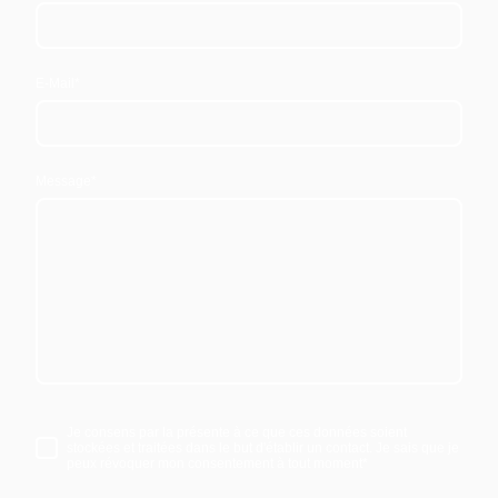
E-Mail
*
Message
*
Je consens par la présente à ce que ces données soient
stockées et traitées dans le but d'établir un contact. Je sais que je
peux révoquer mon consentement à tout moment
*