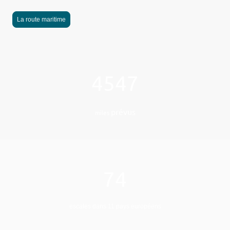
La route maritime
4547
prévus
miles
74
escales dans 11 pays européens