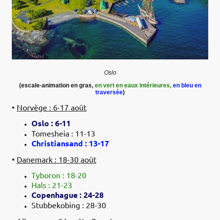
Oslo
(escale-animation en gras,
en vert en eaux intérieures,
en bleu en
traversée
)
•
Norvège : 6-17 août
Oslo : 6-11
Tomesheia : 11-13
Christiansand : 13-17
•
Danemark : 18-30 août
Tyboron : 18-20
Hals : 21-23
Copenhague : 24-28
Stubbekobing : 28-30