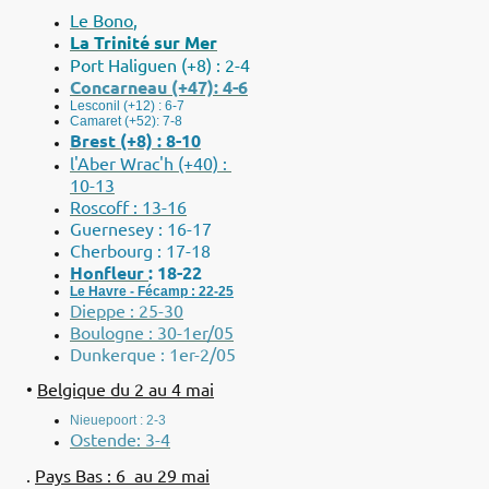
Le Bono
,
La Trinité sur Mer
Port Haliguen (+8) : 2-4
Concarneau (+47): 4-6
Lesconil (+12) : 6-7
Camaret (+52): 7-8
Brest (+8) : 8-10
l'Aber Wrac'h (+40) :
10-13
R
oscoff : 13-16
Guernesey : 16-17
Cherbourg : 17-18
Honfleur
: 18-22
Le Havre - Fécamp : 22-25
Dieppe : 25-30
Boulogne : 30-1er/05
Dunkerque : 1er-2/05
•
Belgique du 2 au 4 mai
Nieuepoort : 2-3
Ostende: 3-4
.
Pays Bas : 6 au 29 mai