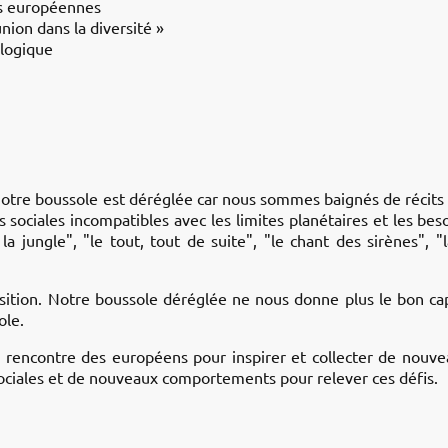
rs européennes
union dans la diversité »
ologique
 notre boussole est déréglée car nous sommes baignés de récits
ociales incompatibles avec les limites planétaires et les b
 la jungle", "le tout, tout de suite", "le chant des sirènes", 
ition. Notre boussole déréglée ne nous donne plus le bon ca
ole.
ncontre des européens pour inspirer et collecter de nouveau
ociales et de nouveaux comportements pour relever ces défis.