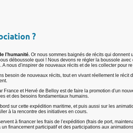
ciation ?
de l’humanité.
Or nous sommes baignés de récits qui donnent u
i nous déboussole quoi ! Nous devons re régler la boussole avec
. A nous d'inspirer de nouveaux récits et de les collecter pour re
ns besoin de nouveaux récits, tout en vivant réellement le réci
ent.
par France et Hervé de Belloy est de faire la promotion d'un 
ires et des besoins fondamentaux humains.
bord sur cette expédition maritime, et puis aussi sur les animati
ler à la rencontre des initiatives en cours.
vent à financer les frais de l'expédition (frais de port, maintenan
 un financement participatif et des participations aux animation