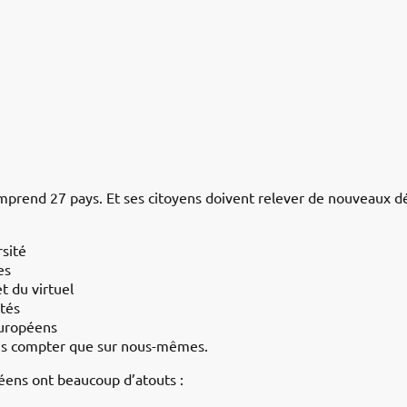
prend 27 pays. Et ses citoyens doivent relever de nouveaux déf
rsité
es
t du virtuel
ités
européens
ns compter que sur nous-mêmes.
péens ont beaucoup d’atouts :